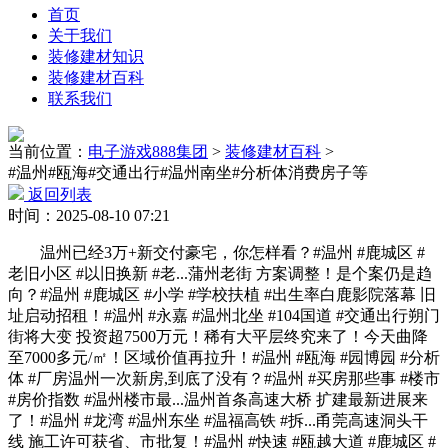
首页
关于我们
装修建材知识
装修建材百科
联系我们
当前位置：
电子游戏888集团
>
装修建材百科
>
#温州#瓯海#交通出行#温州南坐#分析体消费房子等
返回列表
时间：2025-08-10 07:21
温州已经3万+新交付豪宅，你怎样看？#温州 #鹿城区 #
老旧小区 #以旧换新 #老...蒲州老街 方案调整！是个案仍是趋
向？#温州 #鹿城区 #小学 #学校扶植 #出生率白鹿影院落幕 旧
址启动招租！#温州 #永嘉 #温州北坐 #104国道 #交通出行朔门
街将大变 投资超7500万元！稀有大平层终究来了！今天曲降
至7000多元/㎡！区域价值再拉升！#温州 #瓯海 #园博园 #分析
体 #厂房温州一次新房,到底了没有？#温州 #买房那些事 #楼市
#房价指数 #温州楼市最...温州首条高速大桥 扩建最新进展来
了！#温州 #龙湾 #温州东坐 #温福高铁 #拆...甬莞高速洞头干
线 施工许可获省、市批复！#温州 #快速 #瓯越大道 #鹿城区 #