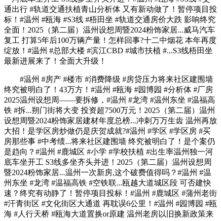
通出行 #轨道交通扶植青山分析体 又有新动做了！暂停项目投
标！#温州 #瓯海 #S3线 #梧田坐 #轨道交通房价大跌 影响终究
全面！2025（第二届）温州设想周暨2024粉饰家居...威马汽车
复工 打算5年后100万辆产量！怎样回事?十二中烟花 本年再度
绽放！#温州 #总部大楼 #滨江CBD #城市扶植 #...S3线梧田坐
最新进展来了！全面大升级！
#温州 #房产 #楼市 #消费降级 #房贷压力将来社区建围墙
终究被明白了！43万方！#温州 #瓯海 #园博园 #分析体 #厂房
2025温州设想周——要拆修，#温州 #龙湾 #温州东坐 #温福高
铁 #拆...朔门街将大变 投资超7500万元！2025（第二届）温州
设想周暨2024粉饰家居建材年度总榜...冲刺万万生齿 温州再放
大招！是学区房炒做仍是庆贺成就?#温州 #学区 #学区房 #买
房那些事 #中考绩...将来社区建围墙 终究被明白了！是个案仍
是趋向？#温州 #鹿城区 #小学 #学校扶植 #出生率温州独一河
底车坐开工 S3线多坐齐头并进！2025（第二届）温州设想周
暨2024粉饰家居...温州一次新房,这个破费值得吗？#温州 #温
州东坐 #龙湾 #温福高铁 #空铁联...瓯越大道城区段 可否建快
速？终究有动静了！暂停项目投标！#温州 #鹿城区 #蒲州老街
#汗青街区 #文化街区大通道 再耽误6公里！#温州 #园博园 #瓯
海 #人行天桥 #瓯海大道置换or原建 温州老房以旧换新政策来