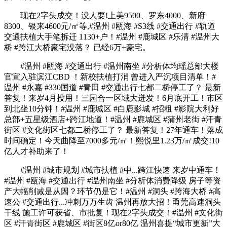
现在2字头成交！没人要!上美9500、罗东4000、新府
8300、银来4600元/㎡等,#温州 #瓯海 #S3线 #交通出行 #轨道
交通扶植大手笔拆迁 1130+户！#温州 #鹿城区 #乐清 #温州大
桥 #跨江大桥豪宅没落？ 已经6万+豪宅。
#温州 #瓯海 #交通出行 #温州南坐 #分析体均瑶总部大楼
官宣入驻滨江CBD ！新校扶植打消 曾进入严沉项目清单！#
温州 #永嘉 #330国道 #青田 #交通出行七都二桥停工了？ 最新
答复！来岁4月投用！三园合一区域大迸发！6月底开工！市区
到北坐10分钟！#温州 #鹿城区 #白鹿影城 #招租 #影院大利好
总部+五星级酒店+跨江地道！#温州 #鹿城区 #蒲州老街 #汗青
街区 #文化街区七都二桥停工了？ 最新答复！27年通车！落成
时间确定！今天曲降至7000多元/㎡！熙悦里1.23万/㎡成交!10
亿人才补助来了！
#温州 #城市规划 #城市扶植 #中...跨江快速 来岁中通车！
#温州 #瓯海 #交通出行 #温州南坐 #分析体消费降级 房子等资
产大幅削减是从因？环节仍是它！#温州 #洞头 #跨海大桥 #高
速公 #交通出行...冲刺万万生齿 温州再放大招！甬莞高速洞头
干线 施工许可获省、市批复！现在2字头成交！#温州 #文化街
区 #汗青街区 #鹿城区 #街区8亿or80亿 温州喜提“城市更新”大