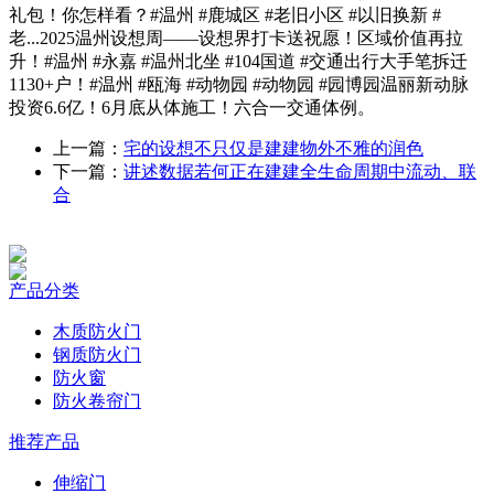
礼包！你怎样看？#温州 #鹿城区 #老旧小区 #以旧换新 #
老...2025温州设想周——设想界打卡送祝愿！区域价值再拉
升！#温州 #永嘉 #温州北坐 #104国道 #交通出行大手笔拆迁
1130+户！#温州 #瓯海 #动物园 #动物园 #园博园温丽新动脉
投资6.6亿！6月底从体施工！六合一交通体例。
上一篇：
宅的设想不只仅是建建物外不雅的润色
下一篇：
讲述数据若何正在建建全生命周期中流动、联
合
产品分类
木质防火门
钢质防火门
防火窗
防火卷帘门
推荐产品
伸缩门