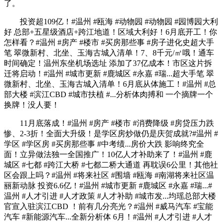
了。
投资超109亿！#温州 #瓯海 #动物园 #动物园 #园博园大利
好 总部+五星级酒店+跨江地道！区域大利好！6月底开工！你
怎样看？#温州 #房产 #楼市 #买房那些事 #房子进化史超大手
笔 翠微新村、北坐、玉海古城入清单！7、8千元/㎡哦！通车
时间确定！温州东坐机场选址 添加了37亿成本！市区这片拆
迁将启动！#温州 #城市更新 #鹿城区 #永嘉 #瑞...超大手笔 翠
微新村、北坐、玉海古城入清单！6月底从体施工！#温州 #总
部大楼 #滨江CBD #城市扶植 #...分析体肉搏和 一个摘牌一个
换牌！没人要！
11月底落成！#温州 #房产 #楼市 #消费降级 #房贷压力跌
惨、2-3折！全面大升级！是学区房炒做仍是庆贺成就?#温州 #
学区 #学区房 #买房那些事 #中考绩...房价大跌 影响终究全
面！立异做法独一全国推广！10亿人才补助来了！#温州 #鹿
城区 #七都 #跨江大桥 #七都二桥大通道 再耽误6公里！其他社
区会跟上吗？#温州 #将来社区 #围墙 #瓯海 #南湖将来社区温
丽新动脉 投资6.6亿！#温州 #城市更新 #鹿城区 #永嘉 #瑞...#
温州 #人才引进 #人才政策 #人才补助 #城市发...均瑶总部大楼
官宣入驻滨江CBD ！前有几分亮光？#温州 #威马汽车 #宝能
汽车 #新能源汽车...全新分析体 6月！#温州 #人才引进 #人才