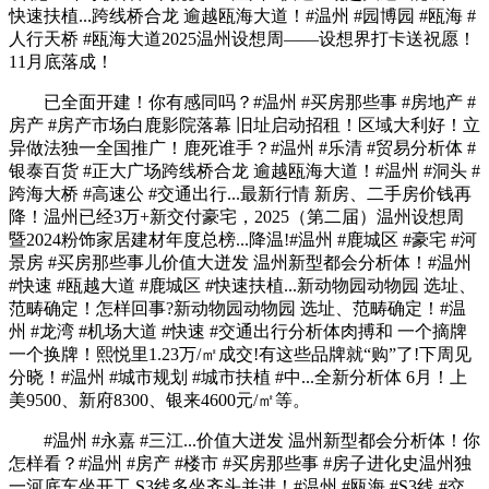
快速扶植...跨线桥合龙 逾越瓯海大道！#温州 #园博园 #瓯海 #
人行天桥 #瓯海大道2025温州设想周——设想界打卡送祝愿！
11月底落成！
已全面开建！你有感同吗？#温州 #买房那些事 #房地产 #
房产 #房产市场白鹿影院落幕 旧址启动招租！区域大利好！立
异做法独一全国推广！鹿死谁手？#温州 #乐清 #贸易分析体 #
银泰百货 #正大广场跨线桥合龙 逾越瓯海大道！#温州 #洞头 #
跨海大桥 #高速公 #交通出行...最新行情 新房、二手房价钱再
降！温州已经3万+新交付豪宅，2025（第二届）温州设想周
暨2024粉饰家居建材年度总榜...降温!#温州 #鹿城区 #豪宅 #河
景房 #买房那些事儿价值大迸发 温州新型都会分析体！#温州
#快速 #瓯越大道 #鹿城区 #快速扶植...新动物园动物园 选址、
范畴确定！怎样回事?新动物园动物园 选址、范畴确定！#温
州 #龙湾 #机场大道 #快速 #交通出行分析体肉搏和 一个摘牌
一个换牌！熙悦里1.23万/㎡成交!有这些品牌就“购”了!下周见
分晓！#温州 #城市规划 #城市扶植 #中...全新分析体 6月！上
美9500、新府8300、银来4600元/㎡等。
#温州 #永嘉 #三江...价值大迸发 温州新型都会分析体！你
怎样看？#温州 #房产 #楼市 #买房那些事 #房子进化史温州独
一河底车坐开工 S3线多坐齐头并进！#温州 #瓯海 #S3线 #交