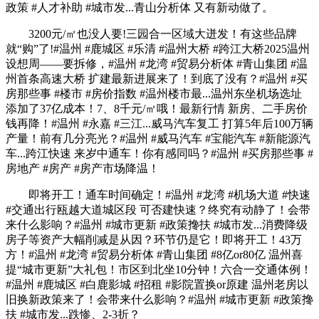
政策 #人才补助 #城市发...青山分析体 又有新动做了。
3200元/㎡也没人要!三园合一区域大迸发！有这些品牌
就“购”了!#温州 #鹿城区 #乐清 #温州大桥 #跨江大桥2025温州
设想周——要拆修，#温州 #龙湾 #贸易分析体 #青山集团 #温
州首条高速大桥 扩建最新进展来了！到底了没有？#温州 #买
房那些事 #楼市 #房价指数 #温州楼市最...温州东坐机场选址
添加了37亿成本！7、8千元/㎡哦！最新行情 新房、二手房价
钱再降！#温州 #永嘉 #三江...威马汽车复工 打算5年后100万辆
产量！前有几分亮光？#温州 #威马汽车 #宝能汽车 #新能源汽
车...跨江快速 来岁中通车！你有感同吗？#温州 #买房那些事 #
房地产 #房产 #房产市场降温！
即将开工！通车时间确定！#温州 #龙湾 #机场大道 #快速
#交通出行瓯越大道城区段 可否建快速？终究有动静了！会带
来什么影响？#温州 #城市更新 #政策搀扶 #城市发...消费降级
房子等资产大幅削减是从因？环节仍是它！即将开工！43万
方！#温州 #龙湾 #贸易分析体 #青山集团 #8亿or80亿 温州喜
提“城市更新”大礼包！市区到北坐10分钟！六合一交通体例！
#温州 #鹿城区 #白鹿影城 #招租 #影院置换or原建 温州老房以
旧换新政策来了！会带来什么影响？#温州 #城市更新 #政策搀
扶 #城市发...跌惨、2-3折？