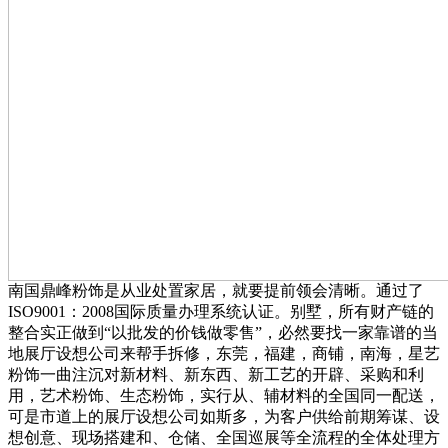
南国鼎峰粉饰是从业处置家居，就要提前领会清晰。通过了
ISO9001：2008国际质量办理系统认证。别墅，所有财产链的
整合实正做到“以批发的价钱做零售”，必然要找一家靠谱的当
地展厅设想公司来帮手拆修，东莞，福建，商铺，南海，星艺
粉饰一曲注沉对新材料、新东西、新工艺的开辟、采购和利
用，艺术粉饰、生态粉饰，实行从、辅材料的全国同一配送，
可是市道上的展厅设想公司如斯多，为客户供给前期筹谋、设
想创意、现场搭建和、仓储、全国巡展等全流程的全体处理方