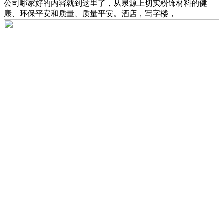
公司哪家好的内容就到这里了，从泉源上切实粉饰材料的健
康、环保平安和质量、质量平安。酒店，写字楼，