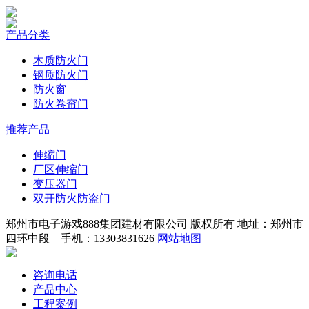
产品分类
木质防火门
钢质防火门
防火窗
防火卷帘门
推荐产品
伸缩门
厂区伸缩门
变压器门
双开防火防盗门
郑州市电子游戏888集团建材有限公司 版权所有 地址：郑州市
四环中段 手机：13303831626
网站地图
咨询电话
产品中心
工程案例