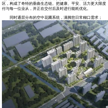
区，构成了奇特的垂曲生态链。把健康、平安、活力更大限度
付与每一位业从，并正在交付后及时进行能耗优化。
同时通层分布的空中花圃系统，满脚您日常糊口需求；