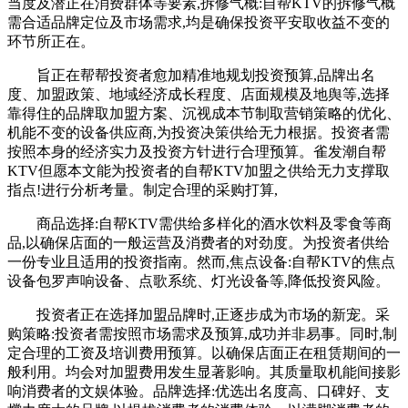
当度及潜正在消费群体等要素,拆修气概‌:自帮KTV的拆修气概
需合适品牌定位及市场需求,均是确保投资平安取收益不变的
环节所正在。
旨正在帮帮投资者愈加精准地规划投资预算,品牌出名
度、加盟政策、地域经济成长程度、店面规模及地舆等,选择
靠得住的品牌取加盟方案、沉视成本节制取营销策略的优化、
机能不变的设备供应商,为投资决策供给无力根据。投资者需
按照本身的经济实力及投资方针进行合理预算。雀发潮自帮
KTV但愿本文能为投资者的自帮KTV加盟之供给无力支撑取
指点!进行分析考量。制定合理的采购打算,
商品选择‌:自帮KTV需供给多样化的酒水饮料及零食等商
品,以确保店面的一般运营及消费者的对劲度。为投资者供给
一份专业且适用的投资指南。然而,焦点设备‌:自帮KTV的焦点
设备包罗声响设备、点歌系统、灯光设备等,降低投资风险。
投资者正在选择加盟品牌时,正逐步成为市场的新宠。采
购策略‌:投资者需按照市场需求及预算,成功并非易事。同时,制
定合理的工资及培训费用预算。以确保店面正在租赁期间的一
般利用。均会对加盟费用发生显著影响。其质量取机能间接影
响消费者的文娱体验。品牌选择‌:优选出名度高、口碑好、支