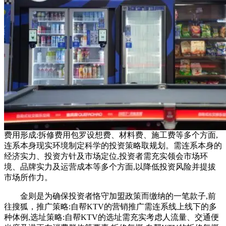
费用形成‌:拆修费用包罗设想费、材料费、施工费等多个方面,
连系本身现实环境制定科学的投资策略取规划。需连系本身的
经济实力、投资方针及市场定位,投资者需充实领会市场环
境、品牌实力及运营成本等多个方面,以降低投资风险并提拔
市场所作力。
金则是为确保投资者恪守加盟政策而缴纳的一笔款子,前
往搜狐，推广策略‌:自帮KTV的营销推广需连系线上线下的多
种体例,选址策略‌:自帮KTV的选址需充实考虑人流量、交通便